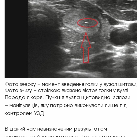
Фото зверху – момент введення голки у вузол щитови
Фото знизу – стрілкою вказано вістря голки у вузлі
Порада лікаря. Пункція вузла щитовидної залози
– маніпуляція, яку потрібно виконувати лише під
контролем УЗД
В даний час невизначеним результатом
вважається 4 клас Бетесда. Так як цитологи в