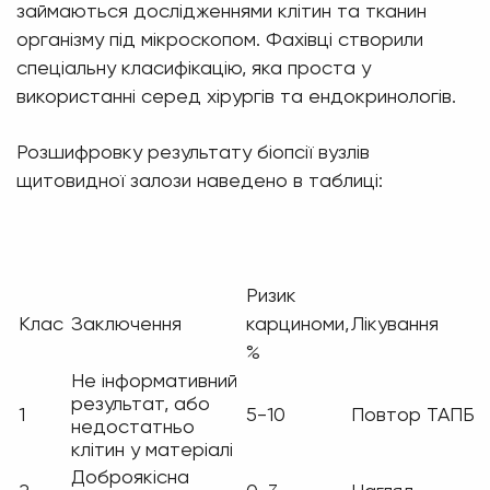
займаються дослідженнями клітин та тканин
організму під мікроскопом. Фахівці створили
спеціальну класифікацію, яка проста у
використанні серед хірургів та ендокринологів.
Розшифровку результату біопсії вузлів
щитовидної залози наведено в таблиці:
Ризик
Клас
Заключення
карциноми,
Лікування
%
Не інформативний
результат, або
1
5-10
Повтор ТАПБ
недостатньо
клітин у матеріалі
Доброякісна