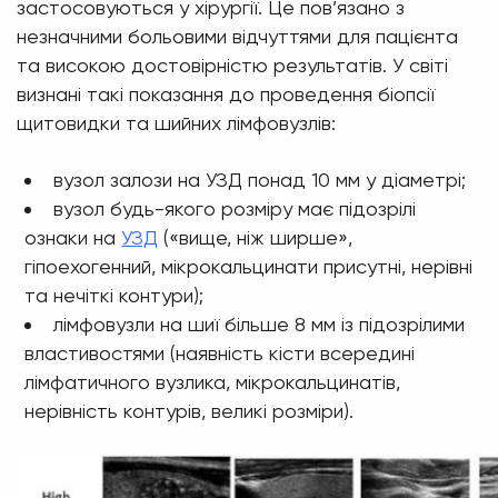
застосовуються у хірургії. Це пов’язано з
незначними больовими відчуттями для пацієнта
та високою достовірністю результатів. У світі
визнані такі показання до проведення біопсії
щитовидки та шийних лімфовузлів:
вузол залози на УЗД понад 10 мм у діаметрі;
вузол будь-якого розміру має підозрілі
ознаки на
УЗД
(«вище, ніж ширше»,
гіпоехогенний, мікрокальцинати присутні, нерівні
та нечіткі контури);
лімфовузли на шиї більше 8 мм із підозрілими
властивостями (наявність кісти всередині
лімфатичного вузлика, мікрокальцинатів,
нерівність контурів, великі розміри).