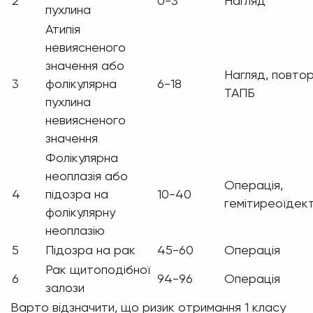
2
0-3
Нагляд
пухлина
Атипія
невиясненого
значення або
Нагляд, повто
3
фолікулярна
6-18
ТАПБ
пухлина
невиясненого
значення
Фолікулярна
неоплазія або
Операція,
4
підозра на
10-40
гемітиреоїдек
фолікулярну
неоплазію
5
Підозра на рак
45-60
Операція
Рак щитоподібної
6
94-96
Операція
залози
Варто відзначити, що ризик отримання 1 класу