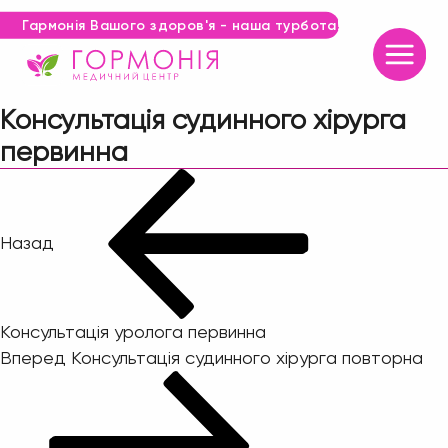
Гармонія Вашого здоров'я - наша турбота!
Консультація судинного хірурга
первинна
Навігація
Попередній
запис:
записів
Назад
Консультація уролога первинна
Наступний
Вперед
Консультація судинного хірурга повторна
запис