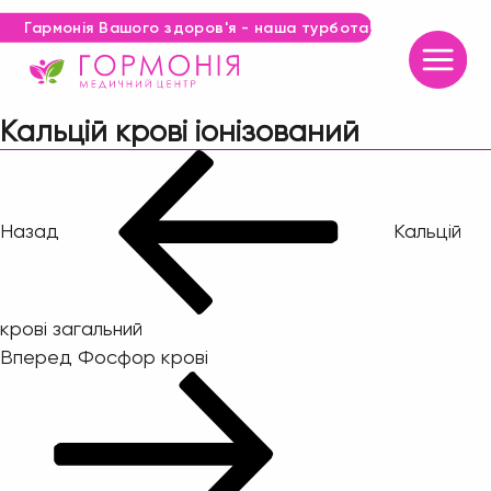
Гармонія Вашого здоров'я - наша турбота!
Кальцій крові іонізований
Навігація
Попередній
запис:
записів
Назад
Кальцій
крові загальний
Наступний
Вперед
Фосфор крові
запис