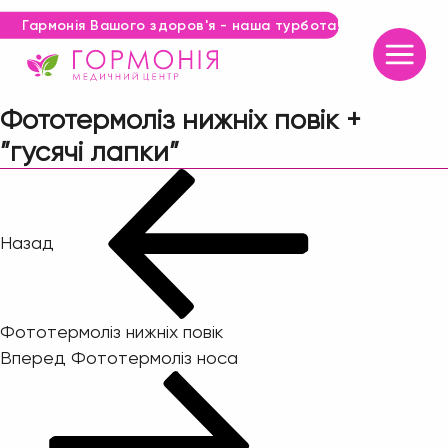
Гармонія Вашого здоров'я - наша турбота!
Фототермоліз нижніх повік +
”гусячі лапки”
Навігація
Попередній
запис:
записів
Назад
Фототермоліз нижніх повік
Наступний
Вперед
Фототермоліз носа
запис