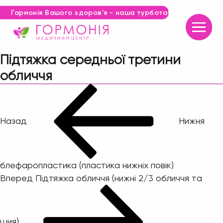
Гармонія Вашого здоров'я - наша турбота!
Підтяжка середньої третини
обличчя
Навігація
Попередній
запис:
записів
Назад
Нижня
блефаропластика (пластика нижніх повік)
Наступний
Вперед
Підтяжка обличчя (нижні 2/3 обличчя та
запис
шия)