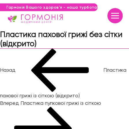
Гармонія Вашого здоров'я - наша турбота!
Пластика пахової грижі без сітки
(відкрито)
Навігація
Попередній
запис:
записів
Назад
Пластика
пахової грижі із сіткою (відкрито)
Наступний
Вперед
Пластика пупкової грижі із сіткою
запис