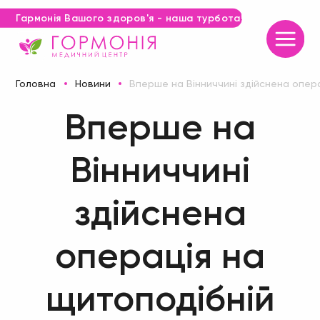
Гармонія Вашого здоров'я - наша турбота!
Вперше на Вінниччині здійснена опера
Головна
Новини
Вперше на
Вінниччині
здійснена
операція на
щитоподібній